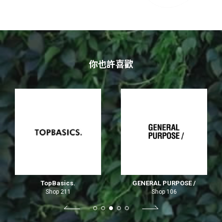
你也許喜歡
TopBasics.
GENERAL PURPOSE /
Shop 211
Shop 106