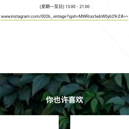
(星期一至日) 13:00 - 21:00
www.instagram.com/0026_vintage?igsh=MWRrazIwbW0yb29rZA==
你也许喜欢