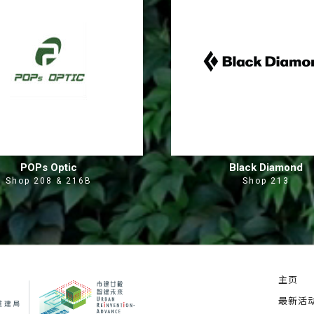
POPs Optic
Black Diamond
Shop 208 & 216B
Shop 213
主页
最新活