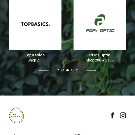
TopBasics.
POPs Optic
Shop 211
Shop 208 & 216B